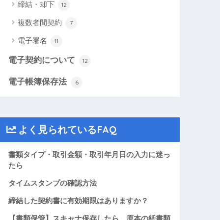
締結・却下
12
複数者間契約
7
電子署名
11
電子契約について
12
電子帳簿保存法
6
よく見られているFAQ
書類タイプ・取引金額・取引年月日の入力に迷っ
たら
タイムスタンプの確認方法
締結した契約書に有効期限はありますか？
【書類保管】スキャナ保存したら、原本の紙書類