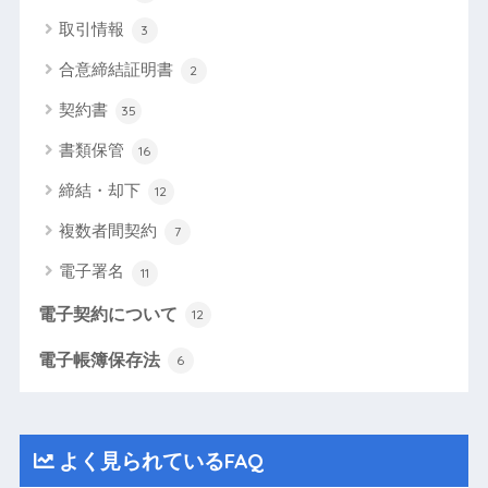
取引情報
3
合意締結証明書
2
契約書
35
書類保管
16
締結・却下
12
複数者間契約
7
電子署名
11
電子契約について
12
電子帳簿保存法
6
よく見られているFAQ